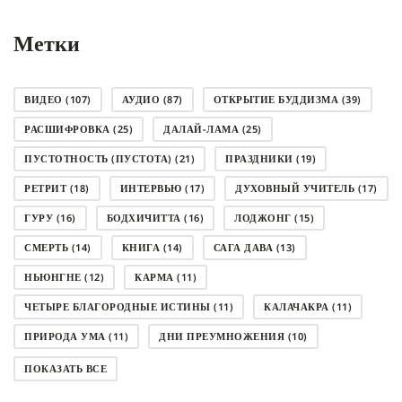
Метки
ВИДЕО
(107)
АУДИО
(87)
ОТКРЫТИЕ БУДДИЗМА
(39)
РАСШИФРОВКА
(25)
ДАЛАЙ-ЛАМА
(25)
ПУСТОТНОСТЬ (ПУСТОТА)
(21)
ПРАЗДНИКИ
(19)
РЕТРИТ
(18)
ИНТЕРВЬЮ
(17)
ДУХОВНЫЙ УЧИТЕЛЬ
(17)
ГУРУ
(16)
БОДХИЧИТТА
(16)
ЛОДЖОНГ
(15)
СМЕРТЬ
(14)
КНИГА
(14)
САГА ДАВА
(13)
НЬЮНГНЕ
(12)
КАРМА
(11)
ЧЕТЫРЕ БЛАГОРОДНЫЕ ИСТИНЫ
(11)
КАЛАЧАКРА
(11)
ПРИРОДА УМА
(11)
ДНИ ПРЕУМНОЖЕНИЯ
(10)
СОВЕТ
(10)
НЁНДРО
(8)
САНСАРА
(8)
ПОКАЗАТЬ ВСЕ
ДНИ ЧУДЕС
(8)
СТРАДАНИЕ
(7)