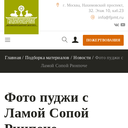
г. Москва, Нахимовский проспект,
32. Этаж 10, каб.23
info@fpmt.ru
ПОЖЕРТВОВАНИЯ
Главная
/
Подборка материалов
/
Новости
/
Фото пуджи с
Ламой Сопой Ринпоче
Фото пуджи с
Ламой Сопой
Ринпоче