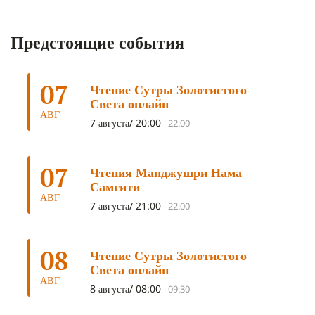
КОРОНАВИРУС COVID-19
(7)
ЛОСАР
(7)
Предстоящие события
АНАЛИТИЧЕСКАЯ МЕДИТАЦИЯ
(7)
КАК МЕДИТИРОВАТЬ
(6)
ЦА-ЦА
(6)
ДХАРМА
(6)
ДОСТ. САНГЬЕ КХАНДРО
(6)
07
Чтение Сутры Золотистого
ТРИ ОСНОВЫ ПУТИ
(5)
ЛХАБАБ ДУЧЕН
(5)
Света онлайн
ОЧИСТИТЕЛЬНЫЕ ПРАКТИКИ
(5)
САМ СЕБЕ ПСИХОЛОГ
(5)
АВГ
7 августа/ 20:00
-
22:00
УМ И ЕГО ПОТЕНЦИАЛ
(4)
САДХАНА
(4)
ОТРЕЧЕНИЕ
(4)
ВОСЕМЬ ОБЕТОВ
(4)
07
Чтения Манджушри Нама
ПОДНОШЕНИЯ
(4)
ВОСЕМЬ СТРОФ
(4)
Самгити
АВГ
ГАНДЕН ЛХАГЬЯМА
(3)
РАВНОСТНОСТЬ
(3)
7 августа/ 21:00
-
22:00
ШАМАТХА
(3)
НИРВАНА
(3)
СХЕМЫ ЛАМРИМА
(3)
08
ТРЕНИРОВКА УМА
(3)
МОНАШЕСТВО
(3)
Чтение Сутры Золотистого
Света онлайн
ПРЕДВАРИТЕЛЬНЫЕ ПРАКТИКИ
(3)
МУДРОСТЬ
(3)
АВГ
8 августа/ 08:00
-
09:30
ЧОКОР ДЮЧЕН
(3)
ПОСВЯЩЕНИЕ
(2)
ГНЕВ
(2)