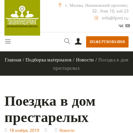
г. Москва, Нахимовский проспект,
32. Этаж 10, каб.23
info@fpmt.ru
ПОЖЕРТВОВАНИЯ
Главная
/
Подборка материалов
/
Новости
/
Поездка в дом
престарелых
Поездка в дом
престарелых
18 ноября, 2019
Новости