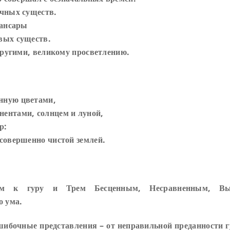
ычных существ.
сансары
вых существ.
другими, великому просветлению.
нную цветами,
ентами, солнцем и луной,
р:
совершенно чистой землей.
щем к гуру и Трем Бесценным, Несравненным, В
о ума.
шибочные представления – от неправильной преданности г