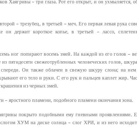
ков Хаягривы – три глаза. Рот его открыт, и он ухмыляется, 
торой – трезубец, в третьей – меч. Его первая левая рука со
 он держит короткое копье, в третьей – лассо, сплетен
осемь ног попирают восемь змей. На каждой из его голов – в
е из пятидесяти свежеотрубленных человеческих голов, шкура
 спереди. Он также облачен в свежую шкуру слона; на нем
ывают его тело и руки. С его рук и пальцев каплет жир. Час
украшения из черных змей.
ти – яростного пламени, подобного пламени окончания эона.
Хаягривы покрыто подобными ему гневными проявлениями. Е
логом ХУМ на диске солнца – слог ХРИ, и из него исходит