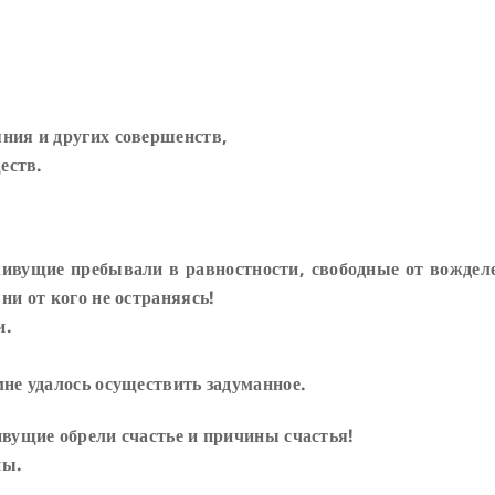
ния и других совершенств,
еств.
живущие пребывали в равностности, свободные от вождел
ни от кого не остраняясь!
и.
мне удалось осуществить задуманное.
ивущие обрели счастье и причины счастья!
ны.
.