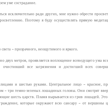
моем уме сострадание.
ться исключительно ради других, мне нужно обрести просвет
просветлению. Поэтому я буду осуществлять прямую медита
 света – прозрачного, неощутимого и яркого.
но двух метров, проявляется воплощение всеведущего ума все
 очистивший все загрязнения и достигший всех совер
я лицами и шестью руками. Центральное лицо – красное, пр
ком – три темно-зеленых лошадиных головы. Они смотрят ввер
яющие шесть царств. Пламя вырывается из грив лошадей. Это
граждение, которые окружают всю сансару – от вершины ц