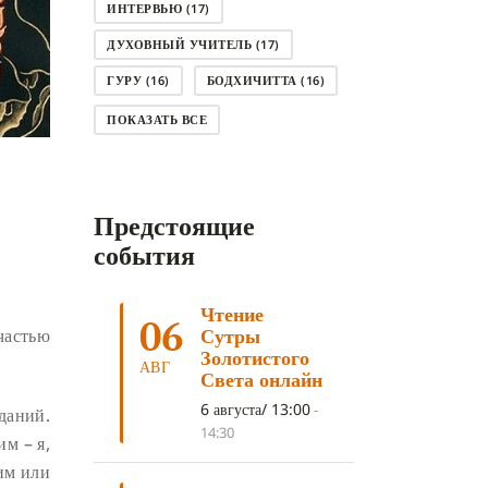
ИНТЕРВЬЮ
(17)
ДУХОВНЫЙ УЧИТЕЛЬ
(17)
ГУРУ
(16)
БОДХИЧИТТА
(16)
ЛОДЖОНГ
(15)
СМЕРТЬ
(14)
ПОКАЗАТЬ ВСЕ
КНИГА
(14)
САГА ДАВА
(13)
НЬЮНГНЕ
(12)
КАРМА
(11)
Предстоящие
ЧЕТЫРЕ БЛАГОРОДНЫЕ ИСТИНЫ
(11)
события
КАЛАЧАКРА
(11)
Чтение
ПРИРОДА УМА
(11)
06
Сутры
частью
ДНИ ПРЕУМНОЖЕНИЯ
(10)
Золотистого
АВГ
Света онлайн
СОВЕТ
(10)
НЁНДРО
(8)
6 августа/ 13:00
-
аданий.
САНСАРА
(8)
ДНИ ЧУДЕС
(8)
14:30
им – я,
СТРАДАНИЕ
(7)
 им или