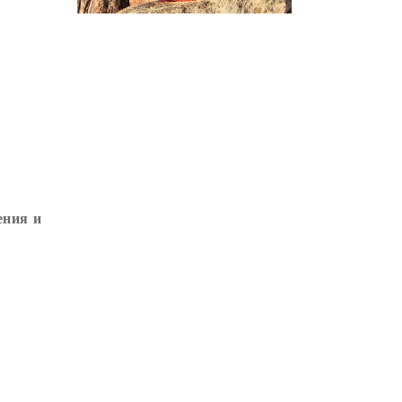
ГРУППОВАЯ ПРАКТИКА
(2)
ДЕПРЕССИЯ
(2)
СОСТРАДАНИЕ
(2)
СИНГХАНАДА
(2)
ДВЕНАДЦАТЬ ЗВЕНЬЕВ
ВЗАИМОЗАВИСИМОГО
ПРОИСХОЖДЕНИЯ
(2)
ПАМЯТКА
(2)
ения и
ПРАДЖНЯПАРАМИТА
(2)
СУТРА СЕРДЦА
(2)
САНГХА
(2)
ЧЕТЫРЕ БЕЗМЕРНЫХ
(2)
ТЕРПЕНИЕ
(2)
ЯНГСИ РИНПОЧЕ
(2)
ТИБЕТ
(2)
ЛАМА ЧОПА
(2)
КОПАН
(2)