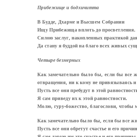
Прибежище и бодхичитта
В Будде, Дхарме и Высшем Собрании
Ищу Прибежища вплоть до просветления.
Силою заслуг, накопленных практикой дая
Да стану я буддой на благо всех живых сущ
Четыре безмерных
Как замечательно было бы, если бы все 
отвращения, ни к кому не привязываясь и 
Пусть все они пребудут в этой равностност
Я сам приведу их к этой равностности.
Молю, гуру-божество, благослови, чтобы 
Как замечательно было бы, если бы все ж
Пусть все они обретут счастье и его причи
Я сам дарую им это счастье и его причины