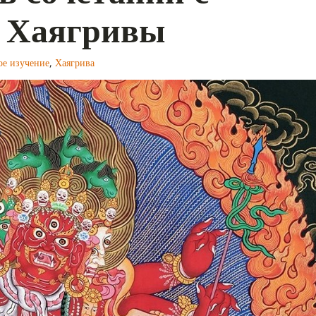
й Хаягривы
ое изучение
,
Хаягрива