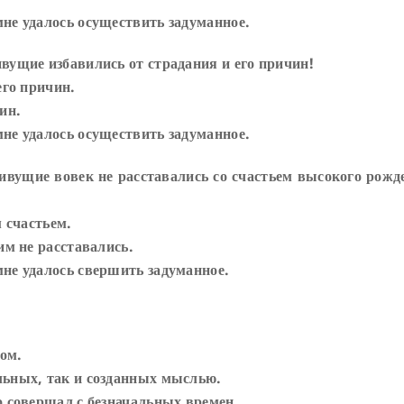
мне удалось осуществить задуманное.
вущие избавились от страдания и его причин!
его причин.
ин.
мне удалось осуществить задуманное.
ивущие вовек не расставались со счастьем высокого рожд
м счастьем.
им не расставались.
мне удалось свершить задуманное.
ом.
льных, так и созданных мыслью.
о совершал с безначальных времен.