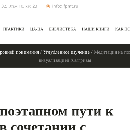
 32. Этаж 10, каб.23
info@fpmt.ru
ПРАКТИКИ
ЦА-ЦА
БИБЛИОТЕКА
НАШИ КНИГИ
КАК П
уровней понимания
/
Углубленное изучение
/
Медитация на по
визуализацией Хаягривы
поэтапном пути к
в сочетании с