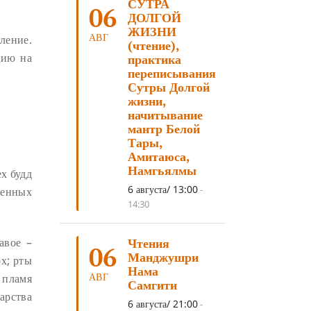
СУТРА
КОРОНАВИРУС COVID-19
(7)
06
ДОЛГОЙ
ЛОСАР
(7)
ЖИЗНИ
АВГ
ление.
(чтение),
АНАЛИТИЧЕСКАЯ МЕДИТАЦИЯ
(7)
цию на
практика
переписывания
КАК МЕДИТИРОВАТЬ
(6)
Сутры Долгой
ЦА-ЦА
(6)
ДХАРМА
(6)
жизни,
начитывание
ДОСТ. САНГЬЕ КХАНДРО
(6)
мантр Белой
Тары,
ТРИ ОСНОВЫ ПУТИ
(5)
Амитаюса,
ЛХАБАБ ДУЧЕН
(5)
Намгьялмы
х будд
ОЧИСТИТЕЛЬНЫЕ ПРАКТИКИ
(5)
6 августа/ 13:00
-
шенных
14:30
САМ СЕБЕ ПСИХОЛОГ
(5)
УМ И ЕГО ПОТЕНЦИАЛ
(4)
авое –
Чтения
06
Манджушри
САДХАНА
(4)
ОТРЕЧЕНИЕ
(4)
х; рты
Нама
АВГ
 пламя
ВОСЕМЬ ОБЕТОВ
(4)
Самгити
арства
ПОДНОШЕНИЯ
(4)
6 августа/ 21:00
-