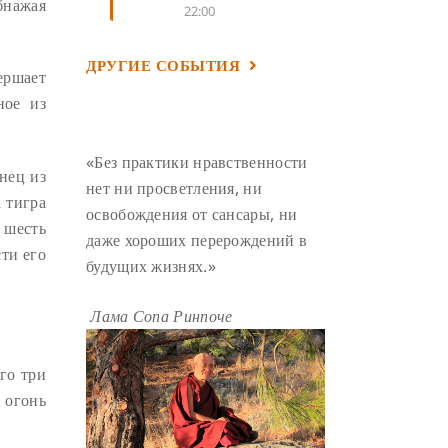
обнажая
22:00
ВОСЕМЬ СТРОФ
(4)
ГАНДЕН ЛХАГЬЯМА
(3)
ДРУГИЕ СОБЫТИЯ
вершает
РАВНОСТНОСТЬ
(3)
ное из
ШАМАТХА
(3)
НИРВАНА
(3)
СХЕМЫ ЛАМРИМА
(3)
«Без практики нравственности
енец из
ТРЕНИРОВКА УМА
(3)
нет ни просветления, ни
 тигра
освобождения от сансары, ни
МОНАШЕСТВО
(3)
 шесть
даже хороших перерождений в
ПРЕДВАРИТЕЛЬНЫЕ ПРАКТИКИ
ти его
будущих жизнях.»
(3)
МУДРОСТЬ
(3)
Лама Сопа Ринпоче
ЧОКОР ДЮЧЕН
(3)
ПОСВЯЩЕНИЕ
(2)
ГНЕВ
(2)
го три
 огонь
ПРОСТИРАНИЯ
(2)
ДАГРИ РИНПОЧЕ
(2)