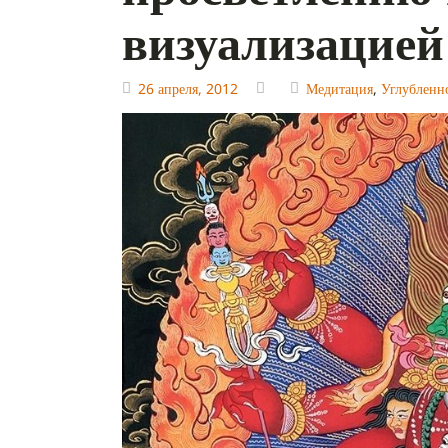
визуализацие
26 апреля, 2012
Медитация
,
Углубленн