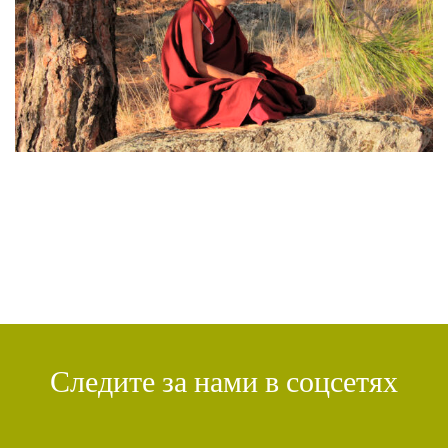
ЧАКРАСАМВАРА
(2)
ПРИРОДА БУДДЫ
(2)
КОНФЛИКТ
(2)
ДНИ БУДДЫ
(2)
НРАВСТВЕННОСТЬ
(2)
УТРЕННИЕ ПРАКТИКИ
(2)
АМИТАЮС
(2)
РАССТАВАНИЕ С ЧЕТЫРЬМЯ ПРИВЯЗАННОСТЯМИ
(2)
СЕНГХЕ ДРА
(2)
ВЗАИМОЗАВИСИМОСТЬ
(2)
ПРАКТИКА СОРАДОВАНИЯ
(2)
РЕЛИГИЯ
(1)
АТИША
(1)
ДЕНЬ ЧУДЕС
(1)
ИТОГИ
(1)
КРИЗИС
(1)
УДОВОЛЬСТВИЕ
(1)
СУТРА ВАДЖРНОГО ОТСЕЧЕНИЯ
(1)
ТХАНГТОНГ ГЬЯЛПО
(1)
ТОНГЛЕН
(1)
ГЕШЕ ТЕНЗИН СОПА
(1)
БОЛЬ
(1)
МИЛАРЕПА
(1)
КИРТИ ЦЕНШАБ РИНПОЧЕ
(1)
ДВОЙНАЯ СУТРА
(1)
Следите за нами в соцсетях
СТИХИЙНЫЕ БЕДСТВИЯ
(1)