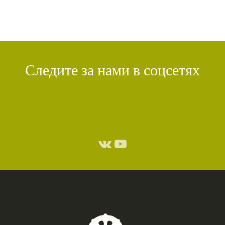
ТХАНГТОНГ ГЬЯЛПО
(1)
ТОНГЛЕН
(1)
ГЕШЕ ТЕНЗИН СОПА
(1)
БОЛЬ
(1)
МИЛАРЕПА
(1)
КИРТИ ЦЕНШАБ РИНПОЧЕ
(1)
ДВОЙНАЯ СУТРА
(1)
СТИХИЙНЫЕ БЕДСТВИЯ
(1)
Следите за нами в соцсетях