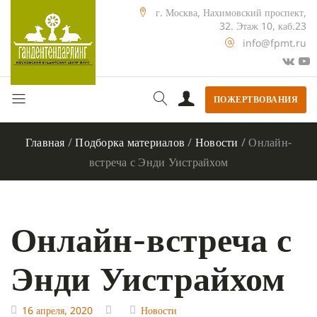
г. Москва, Нахимовский проспект,
32. Этаж 10, каб.23
info@fpmt.ru
ПОЖЕРТВОВАНИЯ
Главная
/
Подборка материалов
/
Новости
/
Онлайн-
встреча с Энди Уистрайхом
Онлайн-встреча с
Энди Уистрайхом
16 апреля, 2020
Новости