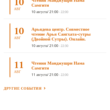
10
Чтения Манджушри Нама
Самгити
ОЧИСТИТЕЛЬНЫЕ ПРАКТИКИ
(5)
САМ СЕБЕ ПСИХОЛОГ
(5)
АВГ
10 августа/ 21:00
-
22:00
УМ И ЕГО ПОТЕНЦИАЛ
(4)
САДХАНА
(4)
ОТРЕЧЕНИЕ
(4)
ВОСЕМЬ ОБЕТОВ
(4)
10
Арьядева центр. Совместное
ПОДНОШЕНИЯ
(4)
ВОСЕМЬ СТРОФ
(4)
чтение Арья Сангхата-сутры
АВГ
(Двойной Сутры). Онлайн.
ГАНДЕН ЛХАГЬЯМА
(3)
РАВНОСТНОСТЬ
(3)
10 августа/ 21:00
-
22:30
ШАМАТХА
(3)
НИРВАНА
(3)
СХЕМЫ ЛАМРИМА
(3)
ТРЕНИРОВКА УМА
(3)
МОНАШЕСТВО
(3)
11
Чтения Манджушри Нама
ПРЕДВАРИТЕЛЬНЫЕ ПРАКТИКИ
(3)
МУДРОСТЬ
(3)
Самгити
АВГ
ЧОКОР ДЮЧЕН
(3)
ПОСВЯЩЕНИЕ
(2)
ГНЕВ
(2)
11 августа/ 21:00
-
22:00
ПРОСТИРАНИЯ
(2)
ДАГРИ РИНПОЧЕ
(2)
ДРУГИЕ СОБЫТИЯ
ГРУППОВАЯ ПРАКТИКА
(2)
ДЕПРЕССИЯ
(2)
СОСТРАДАНИЕ
(2)
СИНГХАНАДА
(2)
ДВЕНАДЦАТЬ ЗВЕНЬЕВ ВЗАИМОЗАВИСИМОГО
ПРОИСХОЖДЕНИЯ
(2)