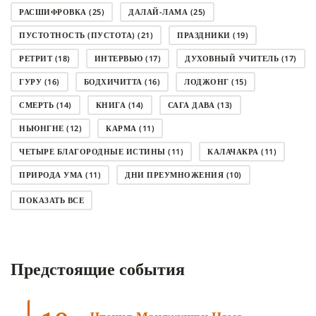
РАСШИФРОВКА
(25)
ДАЛАЙ-ЛАМА
(25)
ПУСТОТНОСТЬ (ПУСТОТА)
(21)
ПРАЗДНИКИ
(19)
РЕТРИТ
(18)
ИНТЕРВЬЮ
(17)
ДУХОВНЫЙ УЧИТЕЛЬ
(17)
ГУРУ
(16)
БОДХИЧИТТА
(16)
ЛОДЖОНГ
(15)
СМЕРТЬ
(14)
КНИГА
(14)
САГА ДАВА
(13)
НЬЮНГНЕ
(12)
КАРМА
(11)
ЧЕТЫРЕ БЛАГОРОДНЫЕ ИСТИНЫ
(11)
КАЛАЧАКРА
(11)
ПРИРОДА УМА
(11)
ДНИ ПРЕУМНОЖЕНИЯ
(10)
СОВЕТ
(10)
НЁНДРО
(8)
САНСАРА
(8)
ПОКАЗАТЬ ВСЕ
ДНИ ЧУДЕС
(8)
СТРАДАНИЕ
(7)
КОРОНАВИРУС COVID-19
(7)
ЛОСАР
(7)
Предстоящие события
АНАЛИТИЧЕСКАЯ МЕДИТАЦИЯ
(7)
КАК МЕДИТИРОВАТЬ
(6)
ЦА-ЦА
(6)
ДХАРМА
(6)
ДОСТ. САНГЬЕ КХАНДРО
(6)
ТРИ ОСНОВЫ ПУТИ
(5)
ЛХАБАБ ДУЧЕН
(5)