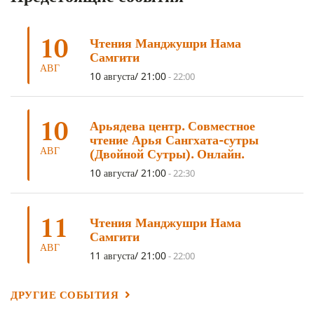
ЦА-ЦА
(6)
ДХАРМА
(6)
ДОСТ. САНГЬЕ КХАНДРО
(6)
10
Чтения Манджушри Нама
ТРИ ОСНОВЫ ПУТИ
(5)
ЛХАБАБ ДУЧЕН
(5)
Самгити
ОЧИСТИТЕЛЬНЫЕ ПРАКТИКИ
(5)
САМ СЕБЕ ПСИХОЛОГ
(5)
АВГ
10 августа/ 21:00
-
22:00
УМ И ЕГО ПОТЕНЦИАЛ
(4)
САДХАНА
(4)
ОТРЕЧЕНИЕ
(4)
ВОСЕМЬ ОБЕТОВ
(4)
10
Арьядева центр. Совместное
ПОДНОШЕНИЯ
(4)
ВОСЕМЬ СТРОФ
(4)
чтение Арья Сангхата-сутры
АВГ
(Двойной Сутры). Онлайн.
ГАНДЕН ЛХАГЬЯМА
(3)
РАВНОСТНОСТЬ
(3)
10 августа/ 21:00
-
22:30
ШАМАТХА
(3)
НИРВАНА
(3)
СХЕМЫ ЛАМРИМА
(3)
ТРЕНИРОВКА УМА
(3)
МОНАШЕСТВО
(3)
11
Чтения Манджушри Нама
ПРЕДВАРИТЕЛЬНЫЕ ПРАКТИКИ
(3)
МУДРОСТЬ
(3)
Самгити
АВГ
ЧОКОР ДЮЧЕН
(3)
ПОСВЯЩЕНИЕ
(2)
ГНЕВ
(2)
11 августа/ 21:00
-
22:00
ПРОСТИРАНИЯ
(2)
ДАГРИ РИНПОЧЕ
(2)
ДРУГИЕ СОБЫТИЯ
ГРУППОВАЯ ПРАКТИКА
(2)
ДЕПРЕССИЯ
(2)