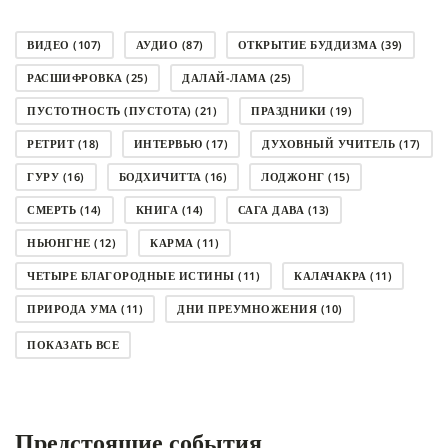
ВИДЕО
(107)
АУДИО
(87)
ОТКРЫТИЕ БУДДИЗМА
(39)
РАСШИФРОВКА
(25)
ДАЛАЙ-ЛАМА
(25)
ПУСТОТНОСТЬ (ПУСТОТА)
(21)
ПРАЗДНИКИ
(19)
РЕТРИТ
(18)
ИНТЕРВЬЮ
(17)
ДУХОВНЫЙ УЧИТЕЛЬ
(17)
ГУРУ
(16)
БОДХИЧИТТА
(16)
ЛОДЖОНГ
(15)
СМЕРТЬ
(14)
КНИГА
(14)
САГА ДАВА
(13)
НЬЮНГНЕ
(12)
КАРМА
(11)
ЧЕТЫРЕ БЛАГОРОДНЫЕ ИСТИНЫ
(11)
КАЛАЧАКРА
(11)
ПРИРОДА УМА
(11)
ДНИ ПРЕУМНОЖЕНИЯ
(10)
СОВЕТ
(10)
НЁНДРО
(8)
САНСАРА
(8)
ПОКАЗАТЬ ВСЕ
ДНИ ЧУДЕС
(8)
СТРАДАНИЕ
(7)
КОРОНАВИРУС COVID-19
(7)
ЛОСАР
(7)
Предстоящие события
АНАЛИТИЧЕСКАЯ МЕДИТАЦИЯ
(7)
КАК МЕДИТИРОВАТЬ
(6)