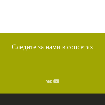
ДЕНЬ ЧУДЕС
(1)
ИТОГИ
(1)
КРИЗИС
(1)
УДОВОЛЬСТВИЕ
(1)
СУТРА ВАДЖРНОГО ОТСЕЧЕНИЯ
(1)
ТХАНГТОНГ ГЬЯЛПО
(1)
ТОНГЛЕН
(1)
ГЕШЕ ТЕНЗИН СОПА
(1)
БОЛЬ
(1)
МИЛАРЕПА
(1)
КИРТИ ЦЕНШАБ РИНПОЧЕ
(1)
ДВОЙНАЯ СУТРА
(1)
СТИХИЙНЫЕ БЕДСТВИЯ
(1)
Следите за нами в соцсетях