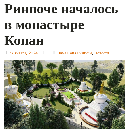
Ринпоче началось
в монастыре
Копан
27 января, 2024
Лама Сопа Ринпоче
,
Новости