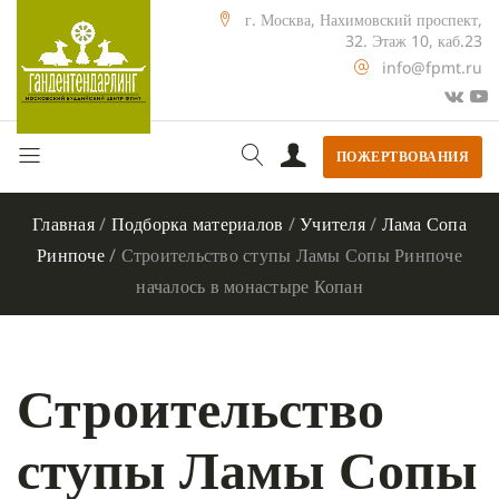
г. Москва, Нахимовский проспект,
32. Этаж 10, каб.23
info@fpmt.ru
ПОЖЕРТВОВАНИЯ
Главная
/
Подборка материалов
/
Учителя
/
Лама Сопа
Ринпоче
/
Строительство ступы Ламы Сопы Ринпоче
началось в монастыре Копан
Строительство
ступы Ламы Сопы