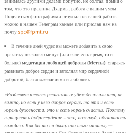
занимаясь другими делами попутно, не болтая, помня о
том, что это практика Дхармы, работа с вашим умом.
Поделиться фотографиями результатов вашей работы
можно в нашем Телеграм канале или прислав нам на
почту
spc@fpmt.ru
В течение дней чудес вы можете добавить в свою
практику несколько минут (или если есть время, то и
больше)
медитации любящей доброты (Метты)
, стараясь
развивать доброе сердце и заполняя мир сердечной
добротой, благопожеланиями и любовью.
«Разделяет человек религиозные убеждения или нет, не
важно, но если у него доброе сердце, то это и есть
корень духовности, это и есть корень счастья. Поэтому
взращивать добросердечие – это, пожалуй, обязанность
каждого. Как бы то ни было, оно того стоит», —
отрывок из выступления Его Святейшества Далай-ламы