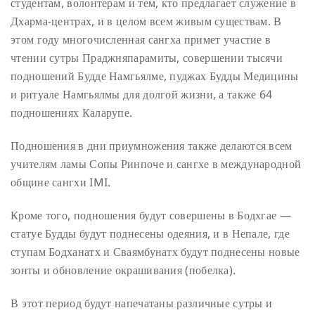
студентам, волонтерам и тем, кто предлагает служение в
Дхарма-центрах, и в целом всем живым существам. В
этом году многочисленная сангха примет участие в
чтении сутры Праджняпарамиты, совершении тысячи
подношений Будде Намгьялме, пуджах Будды Медицины
и ритуале Намгьялмы для долгой жизни, а также 64
подношениях Каларупе.
Подношения в дни приумножения также делаются всем
учителям ламы Сопы Ринпоче и сангхе в международной
общине сангхи IMI.
Кроме того, подношения будут совершены в Бодхгае —
статуе Будды будут поднесены одеяния, и в Непале, где
ступам Бодханатх и Сваямбунатх будут поднесены новые
зонты и обновление окрашивания (побелка).
В этот период будут напечатаны различные сутры и