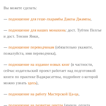
Вы можете сделать:
—
подношение для геше-лхарамбы Дакпы Джампы
,
—
подношение для наших монахинь
: дост. Тубтен Пелгье
и дост. Тензин Янки,
—
подношение переводчикам
(обязательно укажите,
пожалуйста, имя переводчика),
—
подношение на издание новых книг
(в частности,
сейчас издательский проект работает над подготовкой
книги по практике Ваджрасаттвы, подробнее о которой
можно узнать
здесь
),
—
подношение на работу Мастерской Ца-ца
,
—
подношение на развитие центра
(аренда, оплата