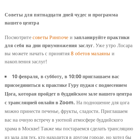
Советы для пятнадцати дней чудес и программа
нашего центра
Посмотрите
советы Ринпоче
и
запланируйте практики
для себя на дни приумножения заслуг
. Уже утро Лосара
вы можете начать с принятия
8 обетов махаяны
и
накопления заслуг!
1
0 февраля, в
субботу
, в 1
0
:00
приглашаем вас
присоединиться к практике Гуру пуджи с поднесением
Цога, которая пройдет в буддийском зале нашего центра
с трансляцией онлайн в
Zoom
.
На подношение для цога
можно принести печенье, фрукты, сладости. Приглашаем
вас на очную встречу в уютной атмосфере буддийского
храма в Москве! Также мы постараемся сделать трансляцию
из зала для тех, кто находится в другом городе, но хотел бы