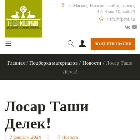
г. Москва, Нахимовский проспект,
32. Этаж 10, каб.23
info@fpmt.ru
ПОЖЕРТВОВАНИЯ
Главная
/
Подборка материалов
/
Новости
/
Лосар Таши
Делек!
Лосар Таши
Делек!
7 февраля, 2024
Новости