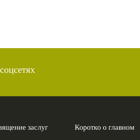
 соцсетях
вящение заслуг
Коротко о главном