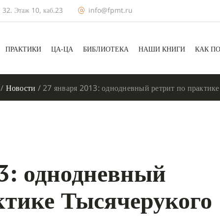
 32. Этаж 10, каб.23
info@fpmt.ru
ПРАКТИКИ
ЦА-ЦА
БИБЛИОТЕКА
НАШИ КНИГИ
КАК П
/
Новости
/
27 января 2013: однодневный ретрит по практик
3: однодневный
ктике Тысячерукого