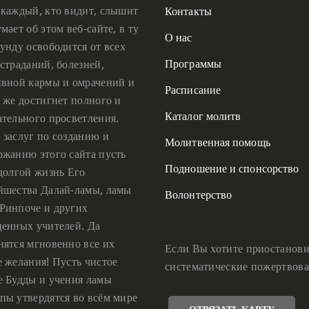
 каждый, кто видит, слышит
Контакты
мает об этом веб-сайте, в ту
О нас
унду освободится от всех
Программы
страданий, болезней,
ивной кармы и омрачений и
Расписание
 же достигнет полного и
Каталог молитв
ательного просветления.
 заслуг по созданию и
Молитвенная помощь
ржанию этого сайта пусть
Подношение и спонсорство
 долгой жизнь Его
йшества Далай-ламы, ламы
Волонтерство
Ринпоче и других
ценных учителей. Да
нятся мгновенно все их
Если Вы хотите приостанови
е желания! Пусть чистое
систематические пожертвова
е Будды и учения ламы
пы утвердятся во всём мире