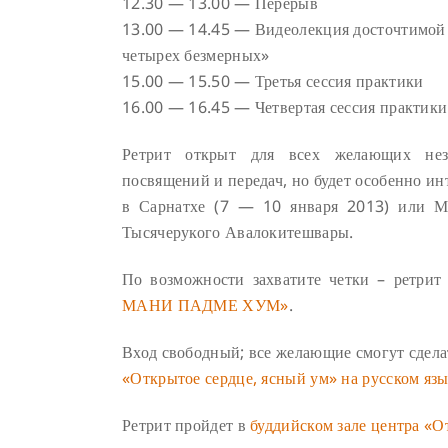
12.30 — 13.00 — Перерыв
13.00 — 14.45 — Видеолекция досточтимой
четырех безмерных»
15.00 — 15.50 — Третья сессия практики
16.00 — 16.45 — Четвертая сессия практики
Ретрит открыт для всех желающих нез
посвящений и передач, но будет особенно ин
в Сарнатхе (7 — 10 января 2013) или М
Тысячерукого Авалокитешвары.
По возможности захватите четки – ретри
МАНИ ПАДМЕ ХУМ»
.
Вход свободный; все желающие смогут сдел
«Открытое сердце, ясный ум» на русском яз
Ретрит пройдет в
буддийском зале центра «