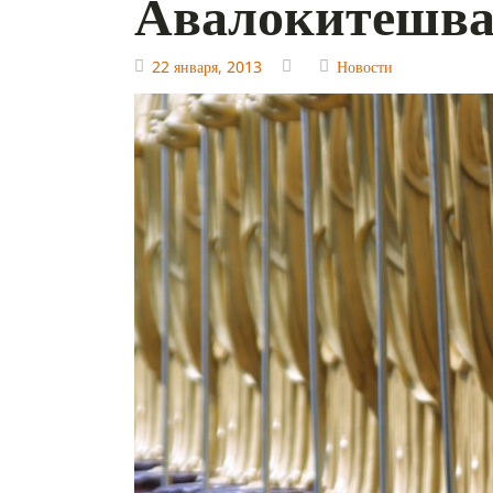
Авалокитешв
22 января, 2013
Новости