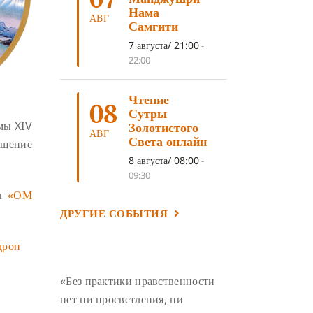
ЛОСАР
(7)
Нама
АВГ
Самгити
АНАЛИТИЧЕСКАЯ МЕДИТАЦИЯ
(7)
7 августа/ 21:00
-
КАК МЕДИТИРОВАТЬ
(6)
22:00
ЦА-ЦА
(6)
ДХАРМА
(6)
Чтение
ДОСТ. САНГЬЕ КХАНДРО
(6)
08
Сутры
ТРИ ОСНОВЫ ПУТИ
(5)
мы XIV
Золотистого
АВГ
Света онлайн
ящение
ЛХАБАБ ДУЧЕН
(5)
8 августа/ 08:00
-
ОЧИСТИТЕЛЬНЫЕ ПРАКТИКИ
(5)
09:30
САМ СЕБЕ ПСИХОЛОГ
(5)
ры
«ОМ
ДРУГИЕ СОБЫТИЯ
УМ И ЕГО ПОТЕНЦИАЛ
(4)
САДХАНА
(4)
ОТРЕЧЕНИЕ
(4)
дрон
ВОСЕМЬ ОБЕТОВ
(4)
«Без практики нравственности
ПОДНОШЕНИЯ
(4)
нет ни просветления, ни
ВОСЕМЬ СТРОФ
(4)