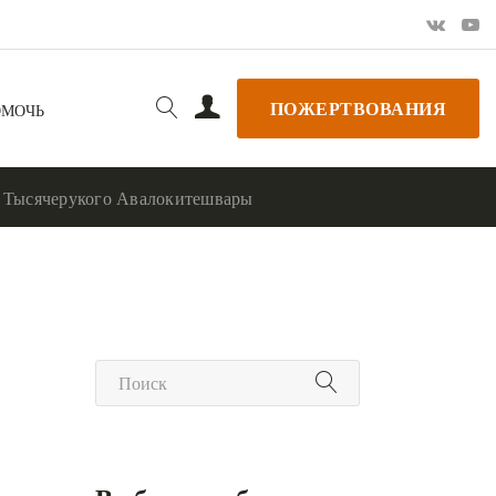
ПОЖЕРТВОВАНИЯ
ОМОЧЬ
е Тысячерукого Авалокитешвары