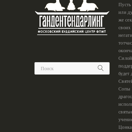
Пусть
или ду
же сек
своих 
негат
тотчас
оконч
Силой
подде
будет
Святе
Сопы 
драго
испол
святы
учени
Цонка