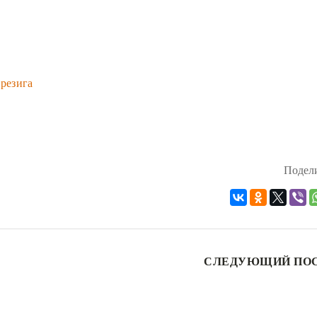
резига
Подели
СЛЕДУЮЩИЙ ПО