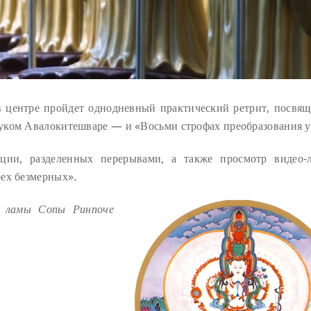
 в центре пройдет однодневный практический ретрит, посвя
уком Авалокитешваре — и «Восьми строфах преобразования у
ации, разделенных перерывами, а также просмотр видео-
ех безмерных».
а ламы Сопы Ринпоче