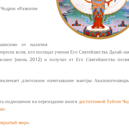
 Чодрон «Развитие
ависимо от наличия
тересен всем, кто посещал учения Его Святейшества Далай-ла
илане (июнь 2012) и получал от Его Святейшества посв
т включает длительное начитывание мантры Авалокитешва
ать подношение на переиздание книги
досточтимой Тубтен Чо
ыке
.
Открытый мир»
.