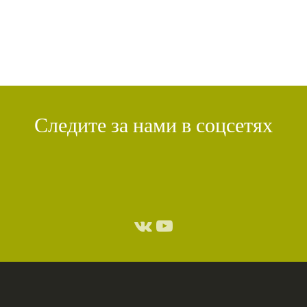
УДОВОЛЬСТВИЕ
(1)
СУТРА ВАДЖРНОГО ОТСЕЧЕНИЯ
(1)
ТХАНГТОНГ ГЬЯЛПО
(1)
ТОНГЛЕН
(1)
ГЕШЕ ТЕНЗИН СОПА
(1)
БОЛЬ
(1)
МИЛАРЕПА
(1)
КИРТИ ЦЕНШАБ РИНПОЧЕ
(1)
ДВОЙНАЯ СУТРА
(1)
СТИХИЙНЫЕ БЕДСТВИЯ
(1)
Следите за нами в соцсетях