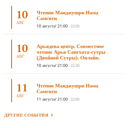
ЦА-ЦА
(6)
ДХАРМА
(6)
ДОСТ. САНГЬЕ КХАНДРО
(6)
10
Чтения Манджушри Нама
ТРИ ОСНОВЫ ПУТИ
(5)
ЛХАБАБ ДУЧЕН
(5)
Самгити
ОЧИСТИТЕЛЬНЫЕ ПРАКТИКИ
(5)
САМ СЕБЕ ПСИХОЛОГ
(5)
АВГ
10 августа/ 21:00
-
22:00
УМ И ЕГО ПОТЕНЦИАЛ
(4)
САДХАНА
(4)
ОТРЕЧЕНИЕ
(4)
ВОСЕМЬ ОБЕТОВ
(4)
10
Арьядева центр. Совместное
ПОДНОШЕНИЯ
(4)
ВОСЕМЬ СТРОФ
(4)
чтение Арья Сангхата-сутры
АВГ
(Двойной Сутры). Онлайн.
ГАНДЕН ЛХАГЬЯМА
(3)
РАВНОСТНОСТЬ
(3)
10 августа/ 21:00
-
22:30
ШАМАТХА
(3)
НИРВАНА
(3)
СХЕМЫ ЛАМРИМА
(3)
ТРЕНИРОВКА УМА
(3)
МОНАШЕСТВО
(3)
11
Чтения Манджушри Нама
ПРЕДВАРИТЕЛЬНЫЕ ПРАКТИКИ
(3)
МУДРОСТЬ
(3)
Самгити
АВГ
ЧОКОР ДЮЧЕН
(3)
ПОСВЯЩЕНИЕ
(2)
ГНЕВ
(2)
11 августа/ 21:00
-
22:00
ПРОСТИРАНИЯ
(2)
ДАГРИ РИНПОЧЕ
(2)
ДРУГИЕ СОБЫТИЯ
ГРУППОВАЯ ПРАКТИКА
(2)
ДЕПРЕССИЯ
(2)
СОСТРАДАНИЕ
(2)
СИНГХАНАДА
(2)