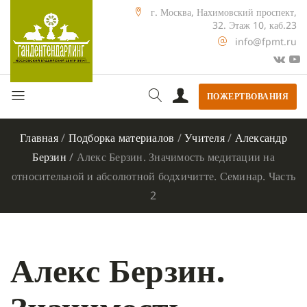
г. Москва, Нахимовский проспект,
32. Этаж 10, каб.23
info@fpmt.ru
ПОЖЕРТВОВАНИЯ
Главная
/
Подборка материалов
/
Учителя
/
Александр
Берзин
/
Алекс Берзин. Значимость медитации на
относительной и абсолютной бодхичитте. Семинар. Часть
2
Алекс Берзин.