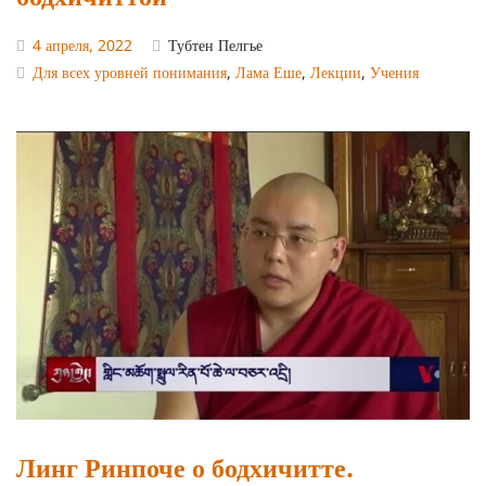
4 апреля, 2022
Тубтен Пелгье
Для всех уровней понимания
,
Лама Еше
,
Лекции
,
Учения
Линг Ринпоче о бодхичитте.