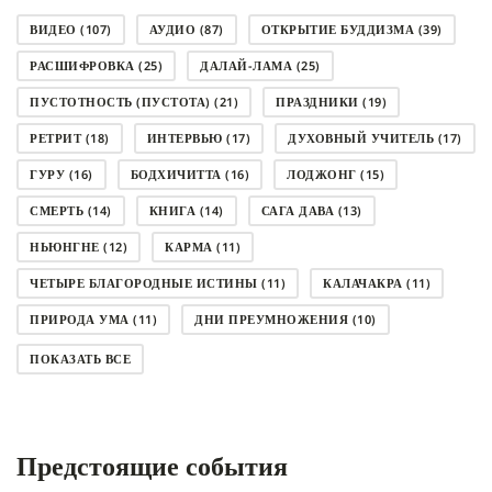
ВИДЕО
(107)
АУДИО
(87)
ОТКРЫТИЕ БУДДИЗМА
(39)
РАСШИФРОВКА
(25)
ДАЛАЙ-ЛАМА
(25)
ПУСТОТНОСТЬ (ПУСТОТА)
(21)
ПРАЗДНИКИ
(19)
РЕТРИТ
(18)
ИНТЕРВЬЮ
(17)
ДУХОВНЫЙ УЧИТЕЛЬ
(17)
ГУРУ
(16)
БОДХИЧИТТА
(16)
ЛОДЖОНГ
(15)
СМЕРТЬ
(14)
КНИГА
(14)
САГА ДАВА
(13)
НЬЮНГНЕ
(12)
КАРМА
(11)
ЧЕТЫРЕ БЛАГОРОДНЫЕ ИСТИНЫ
(11)
КАЛАЧАКРА
(11)
ПРИРОДА УМА
(11)
ДНИ ПРЕУМНОЖЕНИЯ
(10)
СОВЕТ
(10)
НЁНДРО
(8)
САНСАРА
(8)
ПОКАЗАТЬ ВСЕ
ДНИ ЧУДЕС
(8)
СТРАДАНИЕ
(7)
КОРОНАВИРУС COVID-19
(7)
ЛОСАР
(7)
Предстоящие события
АНАЛИТИЧЕСКАЯ МЕДИТАЦИЯ
(7)
КАК МЕДИТИРОВАТЬ
(6)