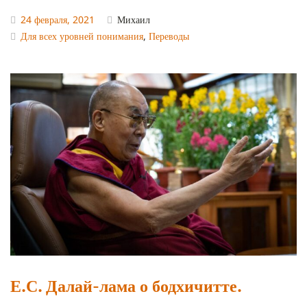
24 февраля, 2021
Михаил
Для всех уровней понимания
,
Переводы
Е.С. Далай-лама о бодхичитте.