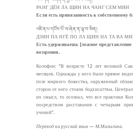
РАНГ ДЁН ЛА ЩИН НА ЧАНГ СЕМ МИН
Если есть привязанность к собственному б
འཛིན་པ་དངོས་པོ་ལ་ཞེན་ན་ལྟ་བ་མིན།
ДЗИН ПА НГЁ ПО ЛА ЩИН НА ТА ВА М
Есть удерживаешь [ложное представление о
воззрения.
Колофон: “В возрасте 12 лет великий Са
месяцев. Однажды у него было прямое виде
позе мирного божества, окруженный облако
сторон от него стояли бодхисаттвы. Централ
их смысл, то осознал, что все практики К
посредством расставания с четырьмя при
учений”.
Перевод на русский язык — М.Малыгина.