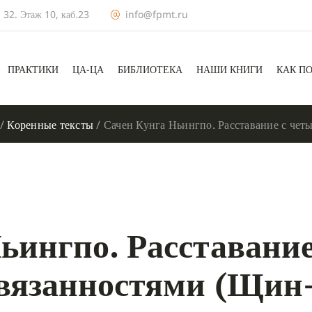
 32. Этаж 10, каб.23
info@fpmt.ru
ПРАКТИКИ
ЦА-ЦА
БИБЛИОТЕКА
НАШИ КНИГИ
КАК П
/
Коренные тексты
/
Сачен Кунга Ньингпо. Расставание с чет
ьингпо. Расставание
вязанностями (Щин