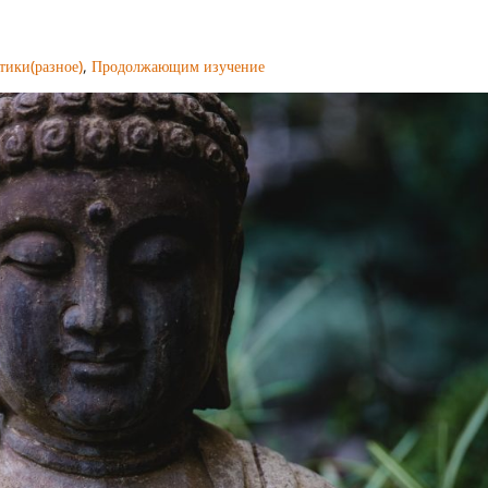
тики(разное)
,
Продолжающим изучение