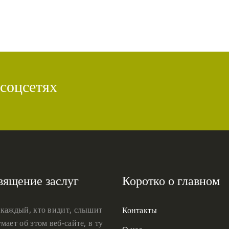
 соцсетях
вящение заслуг
Коротко о главном
 каждый, кто видит, слышит
Контакты
мает об этом веб-сайте, в ту