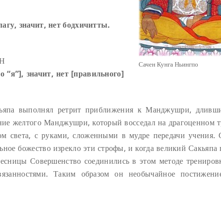
лагу, значит, нет бодхичитты.
ИН
Сачен Кунга Ньингпо
 “я”], значит, нет [правильного]
кьяпа выполнял ретрит приближения к Манджушри, дливш
ние желтого Манджушри, который восседал на драгоценном т
м света, с руками, сложенными в мудре передачи учения. 
ьное божество изрекло эти строфы, и когда великий Сакьяпа 
олесницы Совершенство соединились в этом методе трениров
вязанностями. Таким образом он необычайное постижени