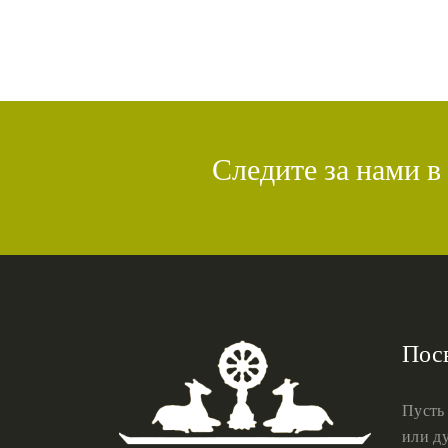
Следите за нами в
Пос
Пусть
или ду