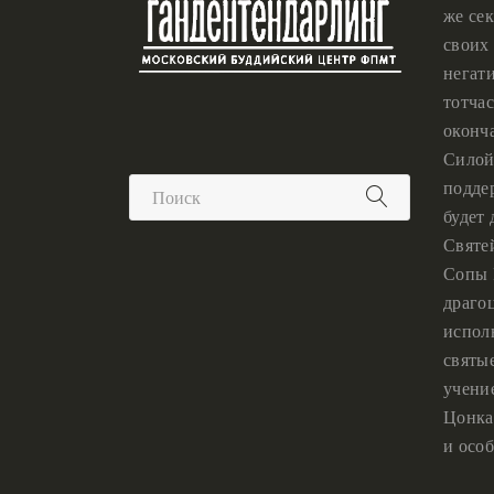
же сек
своих 
негат
тотчас
оконч
Силой
подде
будет
Святе
Сопы 
драго
испол
святы
учени
Цонка
и особ