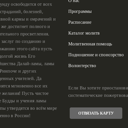
О нас
унду освободится от всех
Программы
страданий, болезней,
ивной кармы и омрачений и
Расписание
 же достигнет полного и
Каталог молитв
ательного просветления.
 заслуг по созданию и
Молитвенная помощь
ржанию этого сайта пусть
Подношение и спонсорство
 долгой жизнь Его
йшества Далай-ламы, ламы
Волонтерство
Ринпоче и других
ценных учителей. Да
нятся мгновенно все их
Если Вы хотите приостанови
е желания! Пусть чистое
систематические пожертвова
е Будды и учения ламы
пы утвердятся во всём мире
ОТВЯЗАТЬ КАРТУ
енно в России!