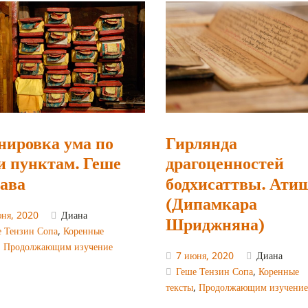
нировка ума по
Гирлянда
и пунктам. Геше
драгоценностей
ава
бодхисаттвы. Ати
(Дипамкара
юня, 2020
Диана
Шриджняна)
е Тензин Сопа
,
Коренные
,
Продолжающим изучение
7 июня, 2020
Диана
Геше Тензин Сопа
,
Коренные
тексты
,
Продолжающим изучение