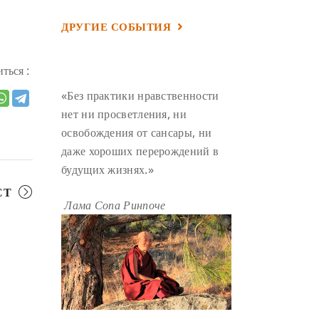
ГАНДЕН ЛХАГЬЯМА
(3)
ДРУГИЕ СОБЫТИЯ
РАВНОСТНОСТЬ
(3)
ШАМАТХА
(3)
НИРВАНА
(3)
ться :
СХЕМЫ ЛАМРИМА
(3)
«Без практики нравственности
ТРЕНИРОВКА УМА
(3)
нет ни просветления, ни
освобождения от сансары, ни
МОНАШЕСТВО
(3)
даже хороших перерождений в
ПРЕДВАРИТЕЛЬНЫЕ ПРАКТИКИ
будущих жизнях.»
(3)
СТ
МУДРОСТЬ
(3)
Лама Сопа Ринпоче
ЧОКОР ДЮЧЕН
(3)
ПОСВЯЩЕНИЕ
(2)
ГНЕВ
(2)
ПРОСТИРАНИЯ
(2)
ДАГРИ РИНПОЧЕ
(2)
ГРУППОВАЯ ПРАКТИКА
(2)