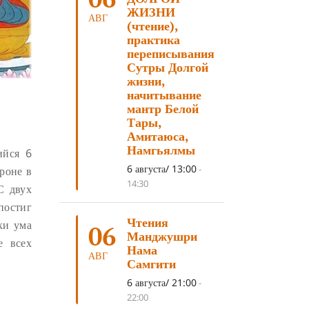
ЛОСАР
(7)
ЖИЗНИ
АВГ
(чтение),
АНАЛИТИЧЕСКАЯ МЕДИТАЦИЯ
(7)
практика
переписывания
КАК МЕДИТИРОВАТЬ
(6)
Сутры Долгой
ЦА-ЦА
(6)
ДХАРМА
(6)
жизни,
начитывание
ДОСТ. САНГЬЕ КХАНДРО
(6)
мантр Белой
Тары,
ТРИ ОСНОВЫ ПУТИ
(5)
Амитаюса,
ЛХАБАБ ДУЧЕН
(5)
Намгьялмы
ийся 6
ОЧИСТИТЕЛЬНЫЕ ПРАКТИКИ
(5)
6 августа/ 13:00
-
роне в
14:30
С двух
САМ СЕБЕ ПСИХОЛОГ
(5)
постиг
УМ И ЕГО ПОТЕНЦИАЛ
(4)
Чтения
ки ума
06
Манджушри
САДХАНА
(4)
ОТРЕЧЕНИЕ
(4)
е всех
Нама
АВГ
ВОСЕМЬ ОБЕТОВ
(4)
Самгити
ПОДНОШЕНИЯ
(4)
6 августа/ 21:00
-
22:00
ВОСЕМЬ СТРОФ
(4)