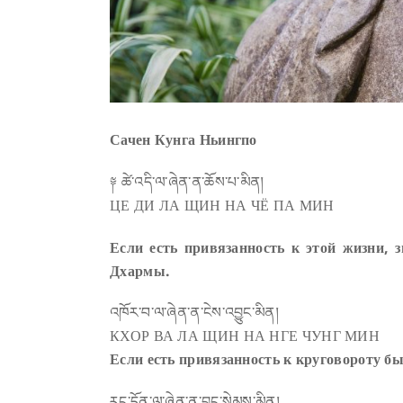
Сачен Кунга Ньингпо
༈ ཚེ་འདི་ལ་ཞེན་ན་ཆོས་པ་མིན།
ЦЕ ДИ ЛА ЩИН НА ЧЁ ПА МИН
Если есть привязанность к этой жизни, 
Дхармы.
འཁོར་བ་ལ་ཞེན་ན་ངེས་འབྱུང་མིན།
КХОР ВА ЛА ЩИН НА НГЕ ЧУНГ МИН
Если есть привязанность к круговороту бы
རང་དོན་ལ་ཞེན་ན་བྱང་སེམས་མིན།