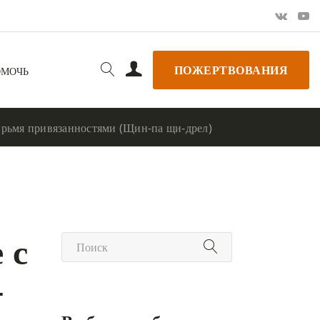
ПОЖЕРТВОВАНИЯ
ОМОЧЬ
ырьмя привязанностями (Щин-па щи-дрел)
 с
-