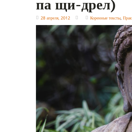
па щи-дрел)
28 апреля, 2012
Коренные тексты
,
Прак