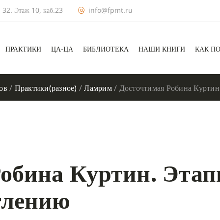
 32. Этаж 10, каб.23
info@fpmt.ru
ПРАКТИКИ
ЦА-ЦА
БИБЛИОТЕКА
НАШИ КНИГИ
КАК П
ов
/
Практики(разное)
/
Ламрим
/
Досточтимая Робина Куртин
Робина Куртин. Эта
тлению