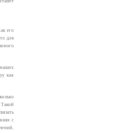
станет
КРИЗИС
(1)
УДОВОЛЬСТВИЕ
(1)
СУТРА ВАДЖРНОГО ОТСЕЧЕНИЯ
как его
(1)
то для
ТХАНГТОНГ ГЬЯЛПО
(1)
анного
ТОНГЛЕН
(1)
ГЕШЕ ТЕНЗИН СОПА
(1)
 наших
БОЛЬ
(1)
МИЛАРЕПА
(1)
ру как
КИРТИ ЦЕНШАБ РИНПОЧЕ
(1)
ДВОЙНАЯ СУТРА
(1)
колько
СТИХИЙНЫЕ БЕДСТВИЯ
(1)
 Такой
вязать
ниях с
лений.