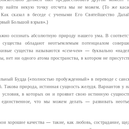
ому найти некую точку отсчета мы не можем. (То же каса
 Как сказал в беседе с учеными Его Святейшество Далай
ервый Большой взрыв».)
важно осознать абсолютную природу нашего ума. В соответс
 существа обладают неотъемлемым потенциалом соверше
живые существа называются «
сем-чен
» — буквально «наде
ы, нет ни одного атома пространства, в котором не присутст
ьный Будда («полностью пробужденный» в переводе с санск
. Такова природа, истинная сущность желудя. Вариантов у на
условия, в которых он и проявит свою истинную сущность
 единственное, что мы можем делать — развивать неотъ
ои хорошие качества — такие, как любовь, сострадание, щед