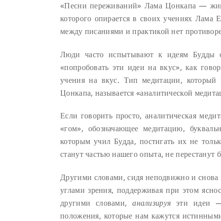
«Песни переживаний» Лама Цонкапа — живш
которого опирается в своих учениях Лама 
между писаниями и практикой нет противор
Люди часто испытывают к идеям Будды о
«попробовать эти идеи на вкус», как гово
учения на вкус. Тип медитации, который
Цонкапа, называется «аналитической медита
Если говорить просто, аналитическая меди
«гом», обозначающее медитацию, букваль
которым учил Будда, постигать их не тол
станут частью нашего опыта, не перестанут
Другими словами, сидя неподвижно и снова 
углами зрения, поддерживая при этом ясно
другими словами,
анализируя
эти идеи — 
положения, которые нам кажутся истинными