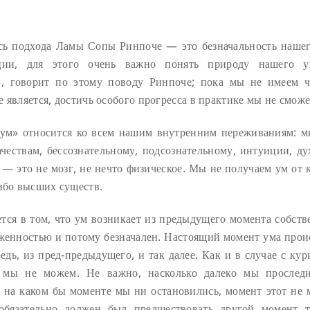
сь подхода Ламы Сопы Ринпоче — это безначальность нашег
ации, для этого очень важно понять природу нашего 
», говорит по этому поводу Ринпоче; пока мы не имеем ч
не является, достичь особого прогресса в практике мы не сможе
«ум» относится ко всем нашим внутренним переживаниям: м
чествам, бессознательному, подсознательному, интуиции, дух
— это не мозг, не нечто физическое. Мы не получаем ум от к
либо высших существ.
тся в том, что ум возникает из предыдущего момента собств
яженностью и потому безначален. Настоящий момент ума прои
едь, из пред-предыдущего, и так далее. Как и в случае с ку
 мы не можем. Не важно, насколько далеко мы прослед
 на каком бы моменте мы ни остановились, момент этот не 
 обязательно должен был предшествовать другой момент 