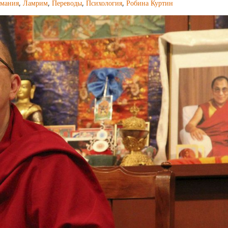
имания
,
Ламрим
,
Переводы
,
Психология
,
Робина Куртин