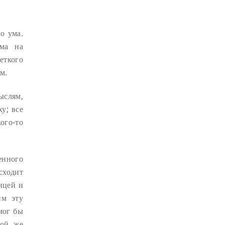
ДЕПРЕССИЯ
(2)
СОСТРАДАНИЕ
(2)
о ума.
СИНГХАНАДА
(2)
ума на
еткого
ДВЕНАДЦАТЬ ЗВЕНЬЕВ
ВЗАИМОЗАВИСИМОГО
м.
ПРОИСХОЖДЕНИЯ
(2)
ПАМЯТКА
(2)
ыслям,
у; все
ПРАДЖНЯПАРАМИТА
(2)
ого-то
СУТРА СЕРДЦА
(2)
САНГХА
(2)
ЧЕТЫРЕ БЕЗМЕРНЫХ
(2)
енного
ТЕРПЕНИЕ
(2)
сходит
ЯНГСИ РИНПОЧЕ
(2)
рицей и
ТИБЕТ
(2)
ЛАМА ЧОПА
(2)
им эту
КОПАН
(2)
мог бы
той же