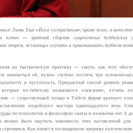
книге Ламы Еше «Йога сострадания»; кроме того, в качестве
а пути» — краткий сборник сущностных буддийских у
ских тюрем, желающих изучать и практиковать буддизм тиб
ения на тантрическую практику — такую, как этот «йоги
ем заниматься ей, нужно глубоко постичь три основопола
бодхичитту и пустотность. Прекрасный способ развить уваж
которые по-тибетски называются «лам-рим», «этапы п
риме — существующей только в Тибете форме краткого изл
аставлениях индийского мастера одиннадцатого века А
удды по психологии и философии сжаты и изложены «от А д
ы можно было ощутить значимость этих наставлений для
 и стремимся. Как пишет в посвященном ламриму поэтическом 