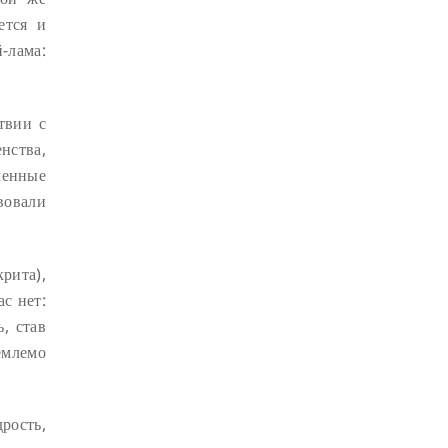
СУТРА ЗОЛОТИСТОГО СВЕТА
(2)
ется и
ЧАКРАСАМВАРА
(2)
-лама:
ПРИРОДА БУДДЫ
(2)
КОНФЛИКТ
(2)
твии с
ДНИ БУДДЫ
(2)
нства,
НРАВСТВЕННОСТЬ
(2)
ленные
вовали
УТРЕННИЕ ПРАКТИКИ
(2)
АМИТАЮС
(2)
РАССТАВАНИЕ С ЧЕТЫРЬМЯ
рита),
ПРИВЯЗАННОСТЯМИ
(2)
с нет:
СЕНГХЕ ДРА
(2)
, став
ВЗАИМОЗАВИСИМОСТЬ
(2)
емлемо
ПРАКТИКА СОРАДОВАНИЯ
(2)
РЕЛИГИЯ
(1)
АТИША
(1)
рость,
ДЕНЬ ЧУДЕС
(1)
ИТОГИ
(1)