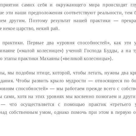
сприятии самих себя и окружающего мира происходят гл
ьше эти наши предположения соответствуют реальности, тем 
яем другим. Поэтому результат нашей практики — прекр
е некое царство, некий рай.
практики. Первые два «уровня способностей», как эти 
инаяне («малой колеснице») учений Господа Будды, а на т
ю этапы практики Махаяны («великой колесницы»).
ны, мы подобны птице, которой, чтобы летать, нужны два к
дания. Чтобы развить крыло мудрости — относящееся по б
ровням способностей» — мы работаем прежде всего с собст
ы сами, хотя на этих уровнях мы косвенно помогаем и други
я — что осуществляется с помощью практик «третьего 
над собственным умом, однако помочь при этом в первую о