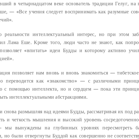
ий в четырнадцатом веке основатель традиции Гелуг, на 
Еше, — «Все учения следует воспринимать как разумные со
ечий».
 реальности интеллектуальный интерес, но при этом за
рил Лама Еше. Кроме того, люди часто не знают, как попро
 позволяет «впитать» идеи Будды и которому активно учи
цией».
тация позволяет нам вновь и вновь знакомиться — тибетское
но переводится как «знакомство» — с различными принц
ько с помощью интеллекта, но и сердцем — пока эти принц
 быть интеллектуальными абстракциями.
и снова размышляя над идеями Будды, рассматривая их под р
сть и четкость мышления и высокий уровень сосредоточенн
мы вынуждены на глубинных уровнях пересмотреть б
, но были отвергнуты Буддой как совершенно не соответст