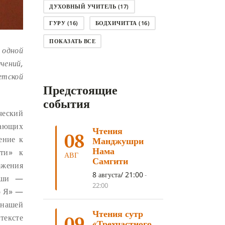
ДУХОВНЫЙ УЧИТЕЛЬ
(17)
ГУРУ
(16)
БОДХИЧИТТА
(16)
ЛОДЖОНГ
(15)
СМЕРТЬ
(14)
ПОКАЗАТЬ ВСЕ
 одной
КНИГА
(14)
САГА ДАВА
(13)
чений,
НЬЮНГНЕ
(12)
КАРМА
(11)
етской
Предстоящие
ЧЕТЫРЕ БЛАГОРОДНЫЕ ИСТИНЫ
(11)
события
ческий
КАЛАЧАКРА
(11)
гающих
Чтения
ПРИРОДА УМА
(11)
08
ение к
Манджушри
ДНИ ПРЕУМНОЖЕНИЯ
(10)
Нама
ути» к
АВГ
Самгити
ожения
СОВЕТ
(10)
НЁНДРО
(8)
8 августа/ 21:00
-
тиши —
САНСАРА
(8)
ДНИ ЧУДЕС
(8)
22:00
о Я» —
СТРАДАНИЕ
(7)
 нашей
Чтения сутр
КОРОНАВИРУС COVID-19
(7)
тексте
09
«Трехчастного