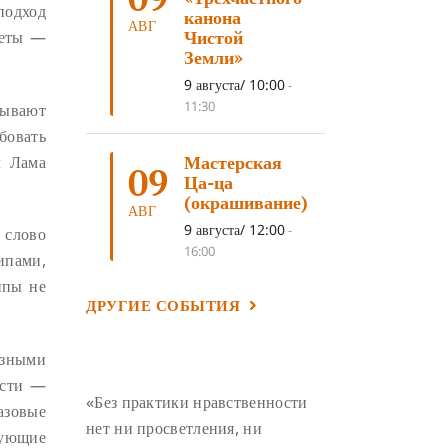
подход
ЛОСАР
(7)
канона
АВГ
Чистой
веты —
АНАЛИТИЧЕСКАЯ МЕДИТАЦИЯ
(7)
Земли»
КАК МЕДИТИРОВАТЬ
(6)
9 августа/ 10:00
-
11:30
бывают
ЦА-ЦА
(6)
ДХАРМА
(6)
бовать
ДОСТ. САНГЬЕ КХАНДРО
(6)
Мастерская
л Лама
09
ТРИ ОСНОВЫ ПУТИ
(5)
Ца-ца
(окрашивание)
ЛХАБАБ ДУЧЕН
(5)
АВГ
9 августа/ 12:00
-
 слово
ОЧИСТИТЕЛЬНЫЕ ПРАКТИКИ
(5)
16:00
ипами,
САМ СЕБЕ ПСИХОЛОГ
(5)
ипы не
ДРУГИЕ СОБЫТИЯ
УМ И ЕГО ПОТЕНЦИАЛ
(4)
САДХАНА
(4)
ОТРЕЧЕНИЕ
(4)
азными
ВОСЕМЬ ОБЕТОВ
(4)
ости —
«Без практики нравственности
ПОДНОШЕНИЯ
(4)
азовые
нет ни просветления, ни
вующие
ВОСЕМЬ СТРОФ
(4)