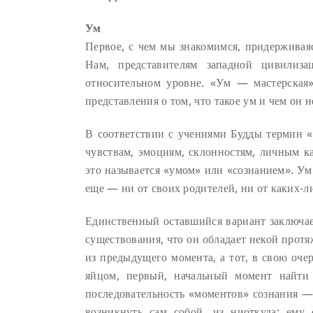
Ум
Первое, с чем мы знакомимся, придерживая
Нам, представителям западной цивилиз
относительном уровне. «Ум — мастерская
представления о том, что такое ум и чем он 
В соответствии с учениями Будды термин 
чувствам, эмоциям, склонностям, личным ка
это называется «умом» или «сознанием». Ум 
еще — ни от своих родителей, ни от каких-
Единственный оставшийся вариант заключае
существования, что он обладает некой прот
из предыдущего момента, а тот, в свою очер
яйцом, первый, начальный момент найти
последовательность «моментов» сознания —
возникнуть сам собой, из ниоткуда; ему