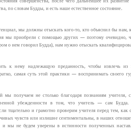
остояния совершенства, после чего дальнейшее их развитие 
а, по словам Будды, и есть наше естественное состояние.
тенциал, мы должны отыскать кого-то, кто объяснил бы нам, 
ния мы приобрели с помощью других — поэтому очевидно, ч
ором о нем говорил Будда), нам нужно отыскать квалифициров
вить к нему надлежащую преданность, чтобы извлечь из
атко, самая суть этой практики — воспринимать своего гу
й мы получаем не столько благодаря познаниям учителя, с
твенной убежденности в том, что учитель — сам Будда.
сли тщательно и грамотно проверим учителя перед тем, как с
ечивых чувств или излишне сентиментальны, в наших отноше
ь, и мы не будем уверены в истинности полученных настав