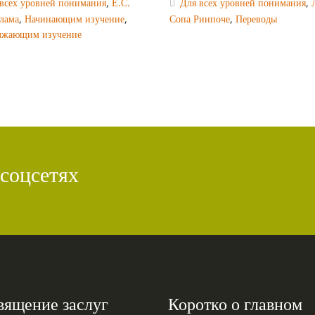
всех уровней понимания
,
Е.С.
Для всех уровней понимания
,
лама
,
Начинающим изучение
,
Сопа Ринпоче
,
Переводы
лжающим изучение
 соцсетях
вящение заслуг
Коротко о главном