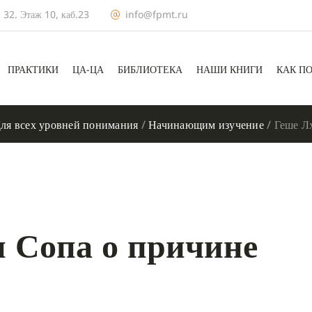
 32. Этаж 10, каб.23
info@fpmt.ru
ПРАКТИКИ
ЦА-ЦА
БИБЛИОТЕКА
НАШИ КНИГИ
КАК П
ля всех уровней понимания
/
Начинающим изучение
/
Геше Л
 Сопа о причине