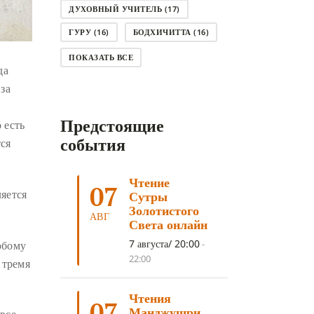
ДУХОВНЫЙ УЧИТЕЛЬ
(17)
ГУРУ
(16)
БОДХИЧИТТА
(16)
ЛОДЖОНГ
(15)
СМЕРТЬ
(14)
ПОКАЗАТЬ ВСЕ
да
КНИГА
(14)
САГА ДАВА
(13)
за
НЬЮНГНЕ
(12)
КАРМА
(11)
Предстоящие
 есть
ЧЕТЫРЕ БЛАГОРОДНЫЕ ИСТИНЫ
(11)
события
тся
КАЛАЧАКРА
(11)
Чтение
ПРИРОДА УМА
(11)
07
яется
Сутры
ДНИ ПРЕУМНОЖЕНИЯ
(10)
Золотистого
АВГ
Света онлайн
СОВЕТ
(10)
НЁНДРО
(8)
7 августа/ 20:00
юбому
-
САНСАРА
(8)
ДНИ ЧУДЕС
(8)
22:00
 тремя
СТРАДАНИЕ
(7)
Чтения
КОРОНАВИРУС COVID-19
(7)
07
Манджушри