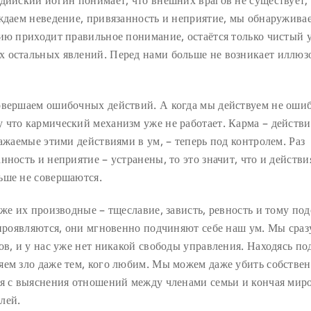
дийский йогин понимает, что внешних врагов не существует; 
ждаем неведение, привязанность и неприятие, мы обнаруживае
ию приходит правильное понимание, остаётся только чистый у
 остальных явлений. Перед нами больше не возникает иллюз
овершаем ошибочных действий. А когда мы действуем не ошиб
что кармический механизм уже не работает. Карма – действия
ажаемые этими действиями в ум, – теперь под контролем. Раз
ность и неприятие – устранены, то это значит, что и действи
ьше не совершаются.
кже их производные – тщеславие, зависть, ревность и тому по
 проявляются, они мгновенно подчиняют себе наш ум. Мы сраз
ов, и у нас уже нет никакой свободы управления. Находясь по
яем зло даже тем, кого любим. Мы можем даже убить собстве
ая с выяснения отношений между членами семьи и кончая ми
лей.