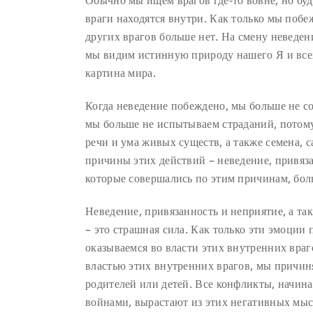
Обычно мы ищем врагов где-то вовне, но буд
враги находятся внутри. Как только мы побе
других врагов больше нет. На смену неведен
мы видим истинную природу нашего Я и всех
картина мира.
Когда неведение побеждено, мы больше не с
мы больше не испытываем страданий, потому 
речи и ума живых существ, а также семена, с
причины этих действий – неведение, привязан
которые совершались по этим причинам, бол
Неведение, привязанность и неприятие, а та
– это страшная сила. Как только эти эмоции
оказываемся во власти этих внутренних враг
властью этих внутренних врагов, мы причин
родителей или детей. Все конфликты, начин
войнами, вырастают из этих негативных мыс