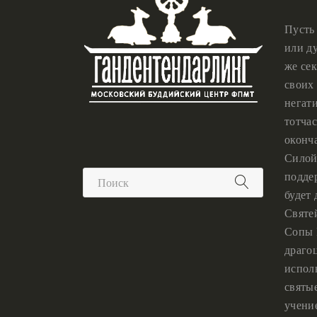
Пусть
или ду
же сек
своих 
негат
тотчас
оконч
Силой
подде
будет
Святе
Сопы 
драго
испол
святы
учени