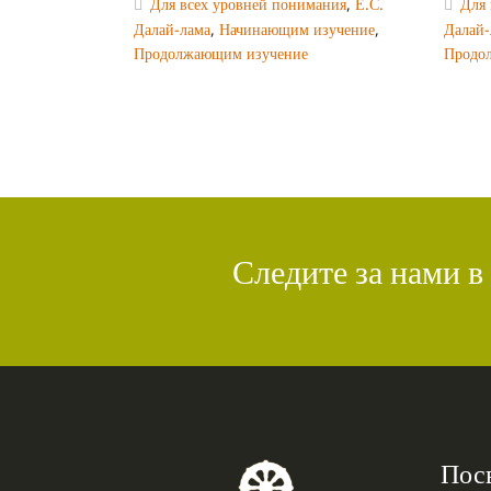
Для всех уровней понимания
,
Е.С.
Для 
Далай-лама
,
Начинающим изучение
,
Далай-
Продолжающим изучение
Продо
Следите за нами в
Пос