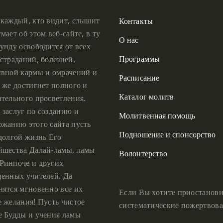
 каждый, кто видит, слышит
Контакты
мает об этом веб-сайте, в ту
О нас
унду освободится от всех
Программы
страданий, болезней,
ивной кармы и омрачений и
Расписание
 же достигнет полного и
Каталог молитв
ательного просветления.
 заслуг по созданию и
Молитвенная помощь
ржанию этого сайта пусть
Подношение и спонсорство
 долгой жизнь Его
йшества Далай-ламы, ламы
Волонтерство
Ринпоче и других
ценных учителей. Да
нятся мгновенно все их
Если Вы хотите приостанови
е желания! Пусть чистое
систематические пожертвова
е Будды и учения ламы