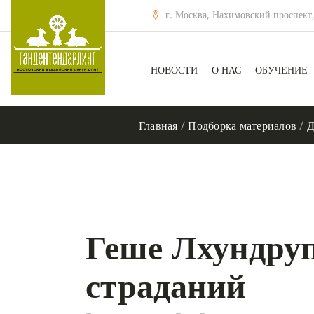
г. Москва, Нахимовский проспект,
НОВОСТИ
О НАС
ОБУЧЕНИЕ
Главная
/
Подборка материалов
/
Д
Геше Лхундруп
страданий