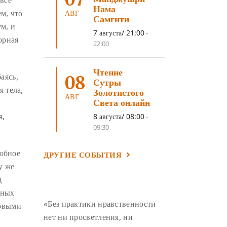
все
ЛОСАР
(7)
Нама
м, что
АВГ
Самгити
АНАЛИТИЧЕСКАЯ МЕДИТАЦИЯ
(7)
м, и
7 августа/ 21:00
-
орная
КАК МЕДИТИРОВАТЬ
(6)
22:00
ЦА-ЦА
(6)
ДХАРМА
(6)
Чтение
ДОСТ. САНГЬЕ КХАНДРО
(6)
08
аясь,
Сутры
 тела,
ТРИ ОСНОВЫ ПУТИ
(5)
Золотистого
АВГ
Света онлайн
ЛХАБАБ ДУЧЕН
(5)
я,
8 августа/ 08:00
-
ОЧИСТИТЕЛЬНЫЕ ПРАКТИКИ
(5)
09:30
САМ СЕБЕ ПСИХОЛОГ
(5)
добное
ДРУГИЕ СОБЫТИЯ
УМ И ЕГО ПОТЕНЦИАЛ
(4)
у же
САДХАНА
(4)
ОТРЕЧЕНИЕ
(4)
д
ВОСЕМЬ ОБЕТОВ
(4)
нных
«Без практики нравственности
ровыми
ПОДНОШЕНИЯ
(4)
нет ни просветления, ни
ВОСЕМЬ СТРОФ
(4)