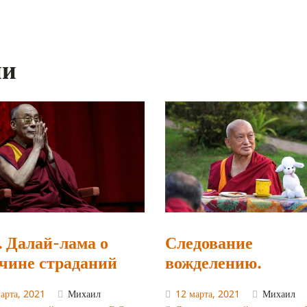
ии
. Далай-лама о
Следование
чине страданий
вожделению.
арта, 2021
Михаил
12 марта, 2021
Михаил