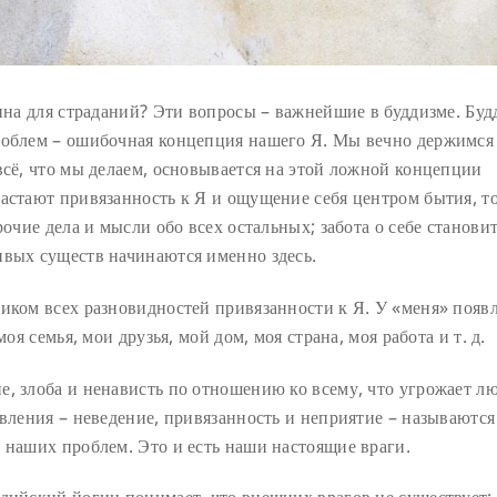
чина для страданий? Эти вопросы – важнейшие в буддизме. Буд
роблем – ошибочная концепция нашего Я. Мы вечно держимся 
всё, что мы делаем, основывается на этой ложной концепции
астают привязанность к Я и ощущение себя центром бытия, то
рочие дела и мысли обо всех остальных; забота о себе станови
ивых существ начинаются именно здесь.
иком всех разновидностей привязанности к Я. У «меня» появл
оя семья, мои друзья, мой дом, моя страна, моя работа и т. д.
е, злоба и ненависть по отношению ко всему, что угрожает л
явления – неведение, привязанность и неприятие – называются
 наших проблем. Это и есть наши настоящие враги.