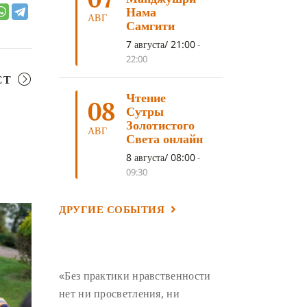
ЛОСАР
(7)
Нама
АВГ
Самгити
АНАЛИТИЧЕСКАЯ МЕДИТАЦИЯ
(7)
7 августа/ 21:00
-
КАК МЕДИТИРОВАТЬ
(6)
22:00
ЦА-ЦА
(6)
ДХАРМА
(6)
СТ
Чтение
ДОСТ. САНГЬЕ КХАНДРО
(6)
08
Сутры
ТРИ ОСНОВЫ ПУТИ
(5)
Золотистого
АВГ
Света онлайн
ЛХАБАБ ДУЧЕН
(5)
8 августа/ 08:00
-
ОЧИСТИТЕЛЬНЫЕ ПРАКТИКИ
(5)
09:30
САМ СЕБЕ ПСИХОЛОГ
(5)
ДРУГИЕ СОБЫТИЯ
УМ И ЕГО ПОТЕНЦИАЛ
(4)
САДХАНА
(4)
ОТРЕЧЕНИЕ
(4)
ВОСЕМЬ ОБЕТОВ
(4)
«Без практики нравственности
ПОДНОШЕНИЯ
(4)
нет ни просветления, ни
ВОСЕМЬ СТРОФ
(4)