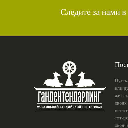
Следите за нами в
Пос
Пусть
или ду
же сек
своих 
негат
тотчас
оконч