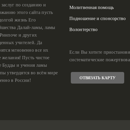
 заслуг по созданию и
Молитвенная помощь
ржанию этого сайта пусть
Подношение и спонсорство
 долгой жизнь Его
йшества Далай-ламы, ламы
Волонтерство
Ринпоче и других
ценных учителей. Да
нятся мгновенно все их
Если Вы хотите приостанови
е желания! Пусть чистое
систематические пожертвова
е Будды и учения ламы
пы утвердятся во всём мире
ОТВЯЗАТЬ КАРТУ
енно в России!