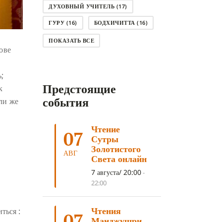
ДУХОВНЫЙ УЧИТЕЛЬ
(17)
ГУРУ
(16)
БОДХИЧИТТА
(16)
ЛОДЖОНГ
(15)
СМЕРТЬ
(14)
ПОКАЗАТЬ ВСЕ
ове
КНИГА
(14)
САГА ДАВА
(13)
НЬЮНГНЕ
(12)
КАРМА
(11)
;
Предстоящие
к
ЧЕТЫРЕ БЛАГОРОДНЫЕ ИСТИНЫ
(11)
события
ли же
КАЛАЧАКРА
(11)
Чтение
ПРИРОДА УМА
(11)
07
Сутры
ДНИ ПРЕУМНОЖЕНИЯ
(10)
Золотистого
АВГ
Света онлайн
СОВЕТ
(10)
НЁНДРО
(8)
7 августа/ 20:00
-
САНСАРА
(8)
ДНИ ЧУДЕС
(8)
22:00
СТРАДАНИЕ
(7)
Чтения
ться :
КОРОНАВИРУС COVID-19
(7)
07
Манджушри