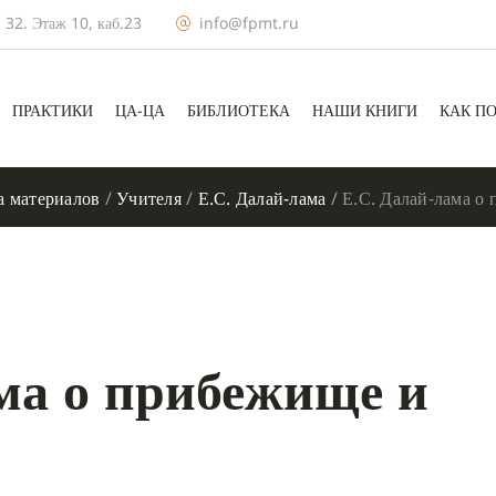
 32. Этаж 10, каб.23
info@fpmt.ru
ПРАКТИКИ
ЦА-ЦА
БИБЛИОТЕКА
НАШИ КНИГИ
КАК П
а материалов
/
Учителя
/
Е.С. Далай-лама
/
Е.С. Далай-лама о
ма о прибежище и