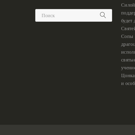
Силой
подде
будет
Святе
Сопы 
драго
испол
святы
учени
Цонка
и особ