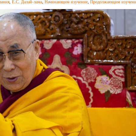
мания
,
Е.С. Далай-лама
,
Начинающим изучение
,
Продолжающим изучен